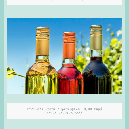
Μπουκάλι κρασί εμφιαλωμένο 18,00 ευρώ

Λευκό-κόκκινο-ροζέ