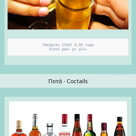
Ρακόμελο 250ml 8,00 ευρώ

Ζεστό ρακί με μέλι
Ποτά - Coctails