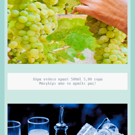
Xύμα ντόπιο κρασί 500ml 5,00 ευρώ

Μπεγλέρι απο το αμπέλι μας!