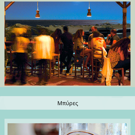
Μπύρες