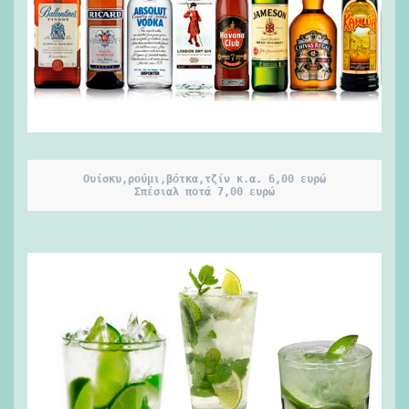
Ουίσκυ,ρούμι,βότκα,τζίν κ.α. 6,00 ευρώ
Σπέσιαλ ποτά 7,00 ευρώ