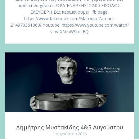
πρέπει να χάσετε! ΏΡΑ ΈΝΑΡΞΗΣ: 22:00 ΕΙΣΟΔΟΣ
ΕΛΕΥΘΕΡΗ Σας περιμένουμε! fb page:
https://www.facebook.com/Matoula-Zamani-
214970361060/ Youtube: https://www.youtube.com/watch?
v=wfXNmWSmLEQ
Δημήτρης Μυστακίδης 4&5 Αυγούστου
1 Αυγούστου 2018