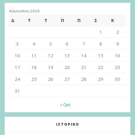
Αύγουστος 2026
Δ
Τ
Τ
Π
Π
Σ
Κ
1
2
3
4
5
6
7
8
9
10
11
12
13
14
15
16
17
18
19
20
21
22
23
24
25
26
27
28
29
30
31
« Οκτ
ΙΣΤΟΡΙΚΌ
Ιστορικό