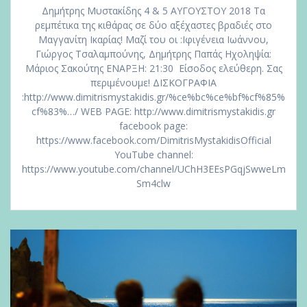
Δημήτρης Μυστακίδης 4 & 5 ΑΥΓΟΥΣΤΟΥ 2018 Τα
ρεμπέτικα της κιθάρας σε δύο αξέχαστες βραδιές στο
Μαγγανίτη Ικαρίας! Μαζί του οι :Ιφιγένεια Ιωάννου,
Γιώργος Τσαλαμπούνης, Δημήτρης Παπάς Ηχοληψία:
Μάριος Σακούτης ΕΝΑΡΞΗ: 21:30 Είσοδος ελεύθερη. Σας
περιμένουμε! ΔΙΣΚΟΓΡΑΦΙΑ
:http://www.dimitrismystakidis.gr/%ce%bc%ce%bf%cf%85%
cf%83%…/ WEB PAGE: http://www.dimitrismystakidis.gr
facebook page:
https://www.facebook.com/DimitrisMystakidisOfficial
YouTube channel:
https://www.youtube.com/channel/UChH3EEsPGqjSwweLm
Sm4clw