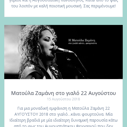
του λοιπόν με καλή ποιοτική μουσική. Σας περιμένουμε!
Ματούλα Ζαμάνη στο γιαλό 22 Αυγούστου
15 Αυγούστου 2018
Για μια μοναδική εμφάνιση η Ματούλα Ζαμάνη 22
ΑΥΓΟΎΣΤΟΥ 2018 στο γιαλό…κάνει φουρτούνα. Μία
Ιδιαίτερη βραδιά με μία ιδιαίτερη δυναμική παρουσία κάτω
από το φως του Αυγουστιάτικου Φεγγαριού που δεν