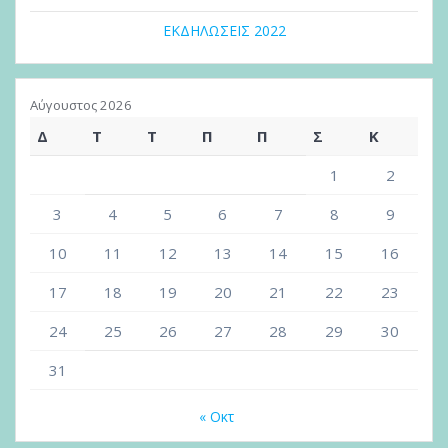
ΕΚΔΗΛΩΣΕΙΣ 2022
Αύγουστος 2026
Δ
Τ
Τ
Π
Π
Σ
Κ
1
2
3
4
5
6
7
8
9
10
11
12
13
14
15
16
17
18
19
20
21
22
23
24
25
26
27
28
29
30
31
« Οκτ