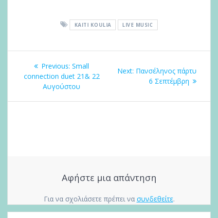
KAITI KOULIA
LIVE MUSIC
Πλοήγηση
Previous
άρθρων
Previous:
Small
Next
Next:
Πανσέληνος πάρτυ
post:
connection duet 21& 22
post:
6 Σεπτέμβρη
Αυγούστου
Αφήστε μια απάντηση
Για να σχολιάσετε πρέπει να
συνδεθείτε
.